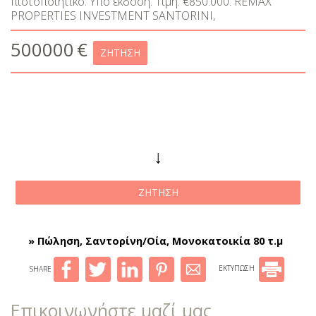
πιστοποιητικό: Υπο έκδοση. Τιμή: €850.000. REMAX
PROPERTIES INVESTMENT SANTORINI,
500000
€
ΖΉΤΗΣΗ
↓
ΖΉΤΗΣΗ
» Πώληση, Σαντορίνη/Οία, Μονοκατοικία 80 τ.μ
SHARE
ΕΚΤΥΠΩΣΗ
Επικοινωνήστε μαζί μας