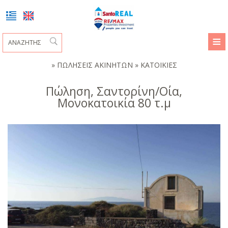
≡
ΑΡΧΙΚΉ
»
ΠΩΛΗΣΕΙΣ ΑΚΙΝΗΤΩΝ » ΚΑΤΟΙΚΙΕΣ
ΠΡΟΦΙΛ
Πώληση, Σαντορίνη/Οία,
Μονοκατοικία 80 τ.μ
ΠΩΛΗΣΕΙΣ ΑΚΙΝΗΤΩΝ
ΔΑΜΙΓΟΥ ΕΥΑΓΓΕΛΙΑ
ΠΩΛΗΣΕΙΣ ΑΚΙΝΗΤΩΝ
ΜΑΡΓΑΡΙΤΑ ΔΑΚΩΡΟΝΙΑ
REMAX ΣΥΝΕΡΓΑΤΗΣ
ΖΉΤΗΣΗ
ΚΑΤΟΙΚΙΕΣ
ΕΠΙΚΟΙΝΩΝΊΑ