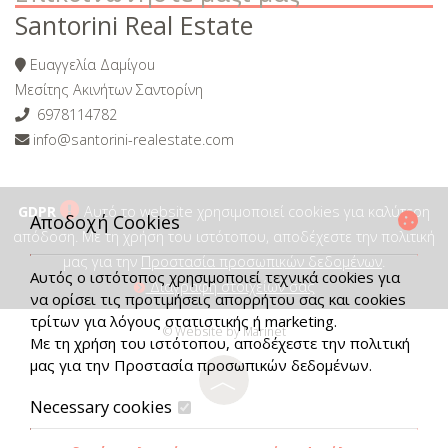
Santorini Real Estate
Εuαγγελία Δαμίγοu
Μεσίτης Ακινήτων Σαντορίνη
6978114782
info@santorini-realestate.com
GDPR
Αυτό το website χρησιμοποιεί cookies για καλύτερη
Αποδοχή Cookies
απόδοση. Με τη χρήση του ιστότοπου, αποδέχεστε την πολιτική
μας για την
Προστασία προσωπικών δεδομένων
.
Αυτός ο ιστότοπος χρησιμοποιεί τεχνικά cookies για
Διαγραφή στοιχείων σας
να ορίσει τις προτιμήσεις απορρήτου σας και cookies
τρίτων για λόγους στατιστικής ή marketing.
© Website by Marinet
Με τη χρήση του ιστότοπου, αποδέχεστε την πολιτική
μας για την
Προστασία προσωπικών δεδομένων
.
︿
Necessary cookies